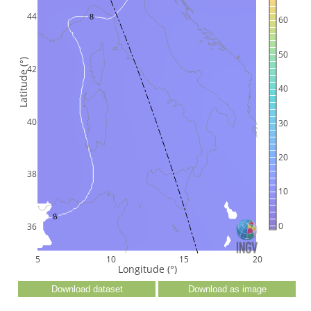
44
8
60
50
Latitude (°)
42
40
40
30
20
38
10
8
0
36
5
10
15
20
Longitude (°)